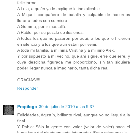
felicitarme.
A Lola, a quién ya le expliqué lo inexplicable.
A Miguel, compañero de batalla y culpable de hacernos
llorar a todos con su micro.
A Gemma, por ir más allá.
A Pablo, por su puzzle de ilusiones.
A todos los que no pasaron por aquí, a los que lo hicieron
en silencio y a los que aún están por venir.
A toda mi familia, a mi niña Cristina y a mi niño Alex.
Y por supuesto a mi vecino, que ahí sigue, erre que erre, y
cuya desdicha figurada me proporcionó, sin tan siquiera
poder llegar nunca a imaginarlo, tanta dicha real.
GRACIAS!!!!
Responder
Propílogo
30 de julio de 2010 a las 9:37
Felicidades, Agustín, brillante rival, aunque yo no llegué a la
final.
Y Pablo: Sólo la gente con valor (valor de valer) saca el
buen jugo del planteamiento integrador. Buen micropuzzle.